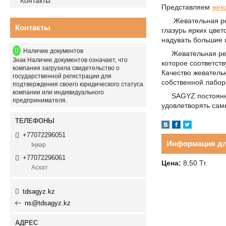
Контакты
Представляем
жев
Жевательная рези
Контакты
глазурь ярких цве
надувать большие 
Наличие документов
Жевательная рези
Знак
Наличие документов
означает, что
которое соответств
компания загрузила свидетельство о
Качество жеватель
государственной регистрации для
собственной лабор
подтверждения своего юридического статуса
компании или индивидуального
SAGYZ постоянно 
предпринимателя.
удовлетворять сам
+77072296051
Информация дл
Іңкәр
+77072296061
Цена:
8,50
Тг.
Асхат
tdsagyz.kz
ns@tdsagyz.kz