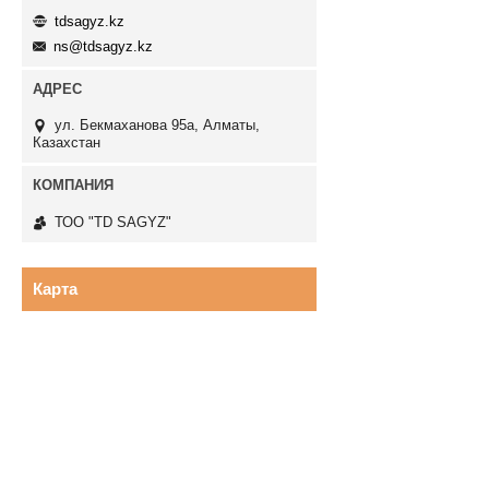
tdsagyz.kz
ns@tdsagyz.kz
ул. Бекмаханова 95а, Алматы,
Казахстан
ТОО "TD SAGYZ"
Карта