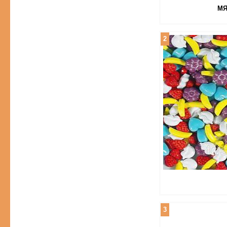
МЯ
2
3