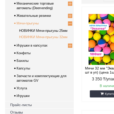
Механические торговые
автоматы (Deervending)
Жевательные резинки
Мячи-прыгуны
НОВИНКИ Мячи-прыгуны 25мм
НОВИНКИ Мячи-прыгуны 32мм
Игрушки в капсулах
Конфеты
Бахилы
Мячи 32 мм "Экв
Капсулы
шт в уп) (цена 1ш
Запчасти и комплектующие для
3 350 ₸/упа
автоматов GV
В наличи
Услуга
Купит
Игрушки
Прайс-листы
Отзывы