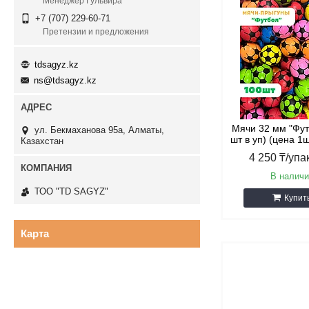
Менеджер Гульвира
+7 (707) 229-60-71
Претензии и предложения
tdsagyz.kz
ns@tdsagyz.kz
Мячи 32 мм "Фут
ул. Бекмаханова 95а, Алматы,
шт в уп) (цена 1ш
Казахстан
4 250 ₸/упа
В наличи
ТОО "TD SAGYZ"
Купит
Карта