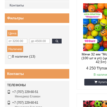
Контакты
Фильтры
Цена
Наличие
Мячи 32 мм "М
В наличии
13
(100 шт в уп) (ц
42,5тг)
4 250 ₸/упа
Контакты
В наличи
Купит
+7 (707) 229-60-51
Менеджер Еламан
+7 (707) 229-60-61