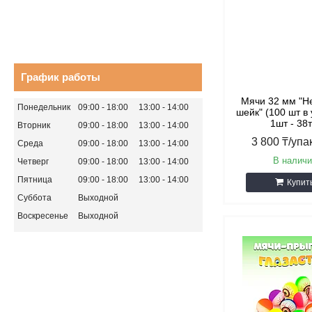
График работы
Мячи 32 мм "Н
Понедельник
09:00
18:00
13:00
14:00
шейк" (100 шт в 
1шт - 38т
Вторник
09:00
18:00
13:00
14:00
3 800 ₸/упа
Среда
09:00
18:00
13:00
14:00
В наличи
Четверг
09:00
18:00
13:00
14:00
Пятница
09:00
18:00
13:00
14:00
Купит
Суббота
Выходной
Воскресенье
Выходной