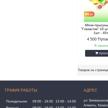
Мячи-прыгуны
"Глазастик" 10 ш
1шт - 45т
4 500 ₸/упа
В наличи
Купит
ГРАФИК РАБОТЫ
ул. Бекмаханов
Понедельник
09:00
18:00
13:00
14:00
Алматы, Казах
Вторник
09:00
18:00
13:00
14:00