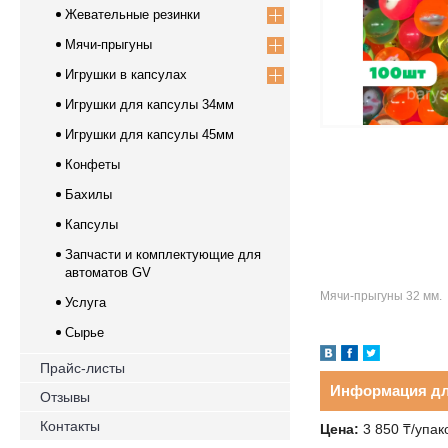
Жевательные резинки
Мячи-прыгуны
Игрушки в капсулах
Игрушки для капсулы 34мм
Игрушки для капсулы 45мм
Конфеты
Бахилы
Капсулы
Запчасти и комплектующие для
автоматов GV
Мячи-прыгуны 32 мм.
Услуга
Сырье
Прайс-листы
Информация дл
Отзывы
Контакты
Цена:
3 850
₸
/упак