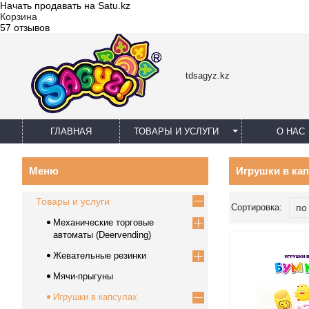
Начать продавать на Satu.kz
Корзина
57 отзывов
tdsagyz.kz
ГЛАВНАЯ
ТОВАРЫ И УСЛУГИ
О НАС
Игрушки в кап
Товары и услуги
Механические торговые
автоматы (Deervending)
Жевательные резинки
Мячи-прыгуны
Игрушки в капсулах