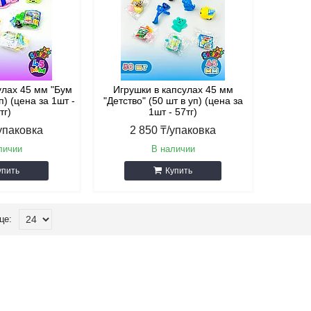
улах 45 мм "Бум
Игрушки в капсулах 45 мм
п) (цена за 1шт -
"Детство" (50 шт в уп) (цена за
тг)
1шт - 57тг)
/упаковка
2 850 ₸/упаковка
личии
В наличии
упить
Купить