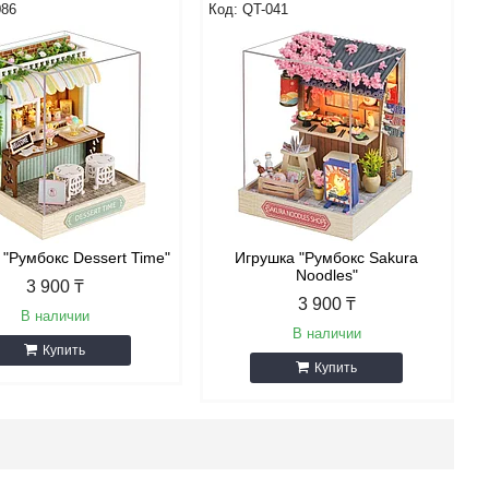
086
QT-041
 "Румбокс Dessert Time"
Игрушка "Румбокс Sakura
Noodles"
3 900 ₸
3 900 ₸
В наличии
В наличии
Купить
Купить