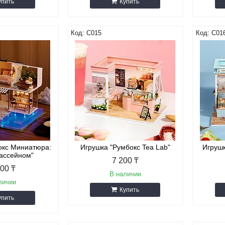
упить
Купить
С015
С01
окс Миниатюра:
Игрушка "Румбокс Tea Lab"
Игрушк
Бассейном"
7 200 ₸
100 ₸
В наличии
личии
Купить
упить