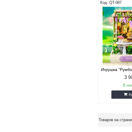
QT-087
Игрушка "Румбо
3 9
В на
К