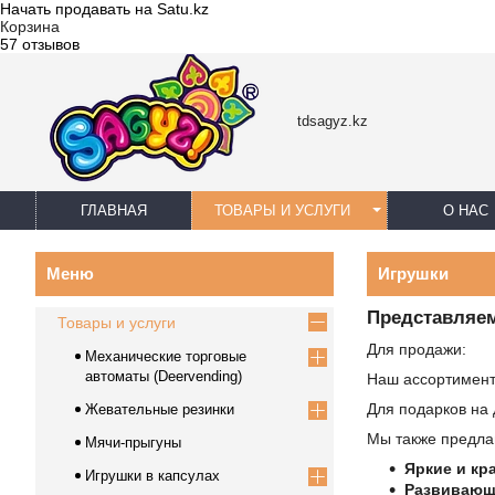
Начать продавать на Satu.kz
Корзина
57 отзывов
tdsagyz.kz
ГЛАВНАЯ
ТОВАРЫ И УСЛУГИ
О НАС
Игрушки
Представляем
Товары и услуги
Для продажи:
Механические торговые
автоматы (Deervending)
Наш ассортимент
Для подарков на 
Жевательные резинки
Мы также предла
Мячи-прыгуны
Яркие и кр
Игрушки в капсулах
Развивающ