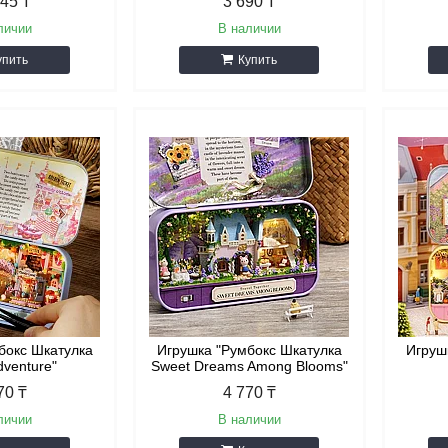
245 ₸
3 690 ₸
личии
В наличии
упить
Купить
бокс Шкатулка
Игрушка "Румбокс Шкатулка
Игруш
dventure"
Sweet Dreams Among Blooms"
70 ₸
4 770 ₸
личии
В наличии