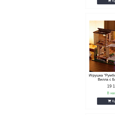
К
Игрушка "Румб
Вилла с 
19 
В на
К