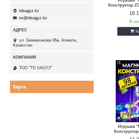
Игрушка 
Конструктор Z
tdsagyz.kz
16 
ns@tdsagyz.kz
В на
К
ул. Бекмаханова 95а, Алматы,
Казахстан
ТОО "TD SAGYZ"
Карта
Игрушка 
Конструктор