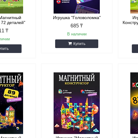
"Магнитный
Игрушка "Головоломка"
Иг
 72 деталей"
Констр
685 ₸
11 ₸
В наличии
личии
Купить
упить