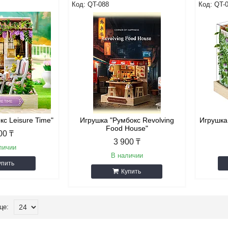
QT-088
QT-
кс Leisure Time"
Игрушка "Румбокс Revolving
Игрушка
Food House"
00 ₸
3 900 ₸
личии
В наличии
упить
Купить