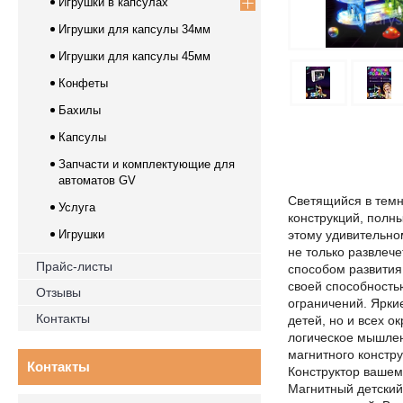
Игрушки в капсулах
Игрушки для капсулы 34мм
Игрушки для капсулы 45мм
Конфеты
Бахилы
Капсулы
Запчасти и комплектующие для
автоматов GV
Светящийся в темн
Услуга
конструкций, полн
Игрушки
этому удивительно
не только развлеч
Прайс-листы
способом развития
своей способность
Отзывы
ограничений. Яркие
Контакты
детей, но и всех 
логическое мышле
магнитного констр
Контакты
Конструктор вашем
Магнитный детский