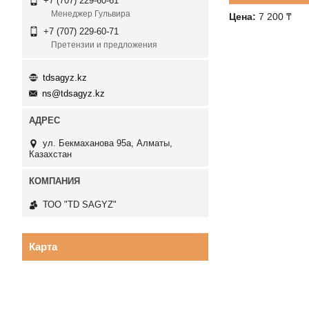
+7 (707) 229-60-61
Менеджер Гульвира
Цена:
7 200 ₸
+7 (707) 229-60-71
Претензии и предложения
tdsagyz.kz
ns@tdsagyz.kz
ул. Бекмаханова 95а, Алматы,
Казахстан
ТОО "TD SAGYZ"
Карта