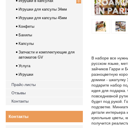
Игрушки в капсулах
Игрушки для капсулы 34мм
Игрушки для капсулы 45мм
Конфеты
Бахилы
Капсулы
Запчасти и комплектующие для
автоматов GV
В наборе все нужн
русском языке, мет
Услуга
зайчиков Гарри и 
разноцветную коро
Игрушки
домики - шкатулку 
Прайс-листы
подарите набор по
идея для подарка.
Отзывы
повседневной рути
Контакты
будет под рукой. Г
подсветке. Миниат
детали интерьера и
Контакты
кукольные цветы, к
получится реалист