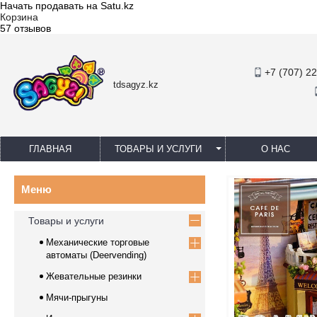
Начать продавать на Satu.kz
Корзина
57 отзывов
+7 (707) 2
tdsagyz.kz
ГЛАВНАЯ
ТОВАРЫ И УСЛУГИ
О НАС
Товары и услуги
Механические торговые
автоматы (Deervending)
Жевательные резинки
Мячи-прыгуны