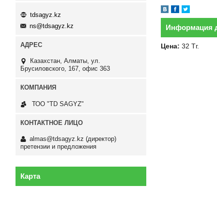
tdsagyz.kz
ns@tdsagyz.kz
Информация д
Цена:
32
Тг.
Казахстан
Алматы
ул.
Брусиловского, 167, офис 363
ТОО "TD SAGYZ"
almas@tdsagyz.kz
(директор)
претензии и предложения
Карта