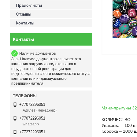
Прайс-листы
Отзывы
Контакты
Контакты
Наличие документов
Знак
Наличие документов
означает, что
компания загрузила свидетельство о
государственной регистрации для
подтверждения своего юридического статуса
компании или индивидуального
предпринимателя.
+77072296051
Мячи-прыгуны 3
Адилет (менеджер)
+77072296051
КОЛИЧЕСТВО:
whatsapp
Упаковка – 100 шт
Коробка – 1000 ш
+77272296051