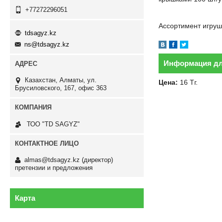
+77272296051
Ассортимент игруш
tdsagyz.kz
ns@tdsagyz.kz
Информация дл
Казахстан
Алматы
ул.
Цена:
16
Тг.
Брусиловского, 167, офис 363
ТОО "TD SAGYZ"
almas@tdsagyz.kz
(директор)
претензии и предложения
Карта