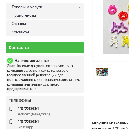
Товары и услуги
Прайс-листы
Отзывы
Контакты
Контакты
Наличие документов
Знак
Наличие документов
означает, что
компания загрузила свидетельство о
государственной регистрации для
подтверждения своего юридического статуса
компании или индивидуального
предпринимателя.
+77072296051
Адилет (менеджер)
+77072296051
Игрушки упакованн
whatsapp
крышками 100 шт/у