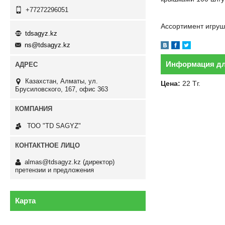
+77272296051
Ассортимент игруш
tdsagyz.kz
ns@tdsagyz.kz
Информация дл
Казахстан
Алматы
ул.
Цена:
22
Тг.
Брусиловского, 167, офис 363
ТОО "TD SAGYZ"
almas@tdsagyz.kz
(директор)
претензии и предложения
Карта