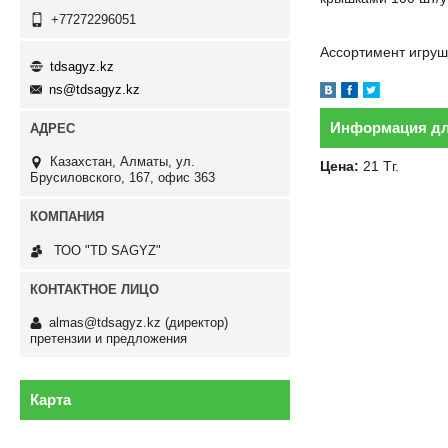
+77272296051
Ассортимент игруш
tdsagyz.kz
ns@tdsagyz.kz
Информация дл
Казахстан
Алматы
ул.
Цена:
21
Тг.
Брусиловского, 167, офис 363
ТОО "TD SAGYZ"
almas@tdsagyz.kz
(директор)
претензии и предложения
Карта