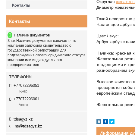
Округлая
жеватель
Контакты
Диаметр жевательн
Такой невероятно 
Контакты
Настоящее арбузн
Наличие документов
Цвет / вкус:
Знак
Наличие документов
означает, что
Арбуз: арбуз с нач
компания загрузила свидетельство о
государственной регистрации для
Начинка: красная 
подтверждения своего юридического статуса
Жевательная резин
компании или индивидуального
тенденциями и тре
предпринимателя.
разнообразием вку
Высокое качество 
+77072296051
проверяется собст
Іңкәр
европейским станд
+77072296061
Жевательная резин
Асхат
tdsagyz.kz
ns@tdsagyz.kz
Информация дл