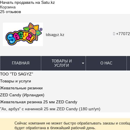
Начать продавать на Satu.kz
Корзина
25 отзывов
+77072
tdsagyz.kz
ТОВАРЫ И
ГЛАВНАЯ
О НАС
УСЛУГИ
ТОО "TD SAGYZ"
Товары и услуги
Жевательные резинки
ZED Candy (Ирландия)
Жевательная резинка 25 мм ZED Candy
"Ах, арбуз" с начинкой 25 мм ZED Candy (180 шт/уп)
Сейчас компания не может быстро обрабатывать заказы и сообщ
будет обработана в ближайший рабочий день.