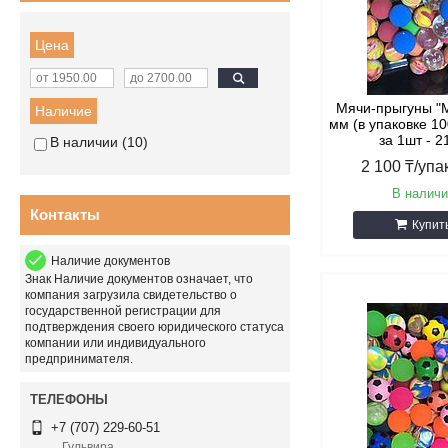
Цена
Мячи-прыгуны "М
Наличие
мм (в упаковке 10
за 1шт - 2
В наличии
10
2 100
₸
/упа
В наличи
Контакты
Купит
Наличие документов
Знак
Наличие документов
означает, что
компания загрузила свидетельство о
государственной регистрации для
подтверждения своего юридического статуса
компании или индивидуального
предпринимателя.
+7 (707) 229-60-51
Гульвира