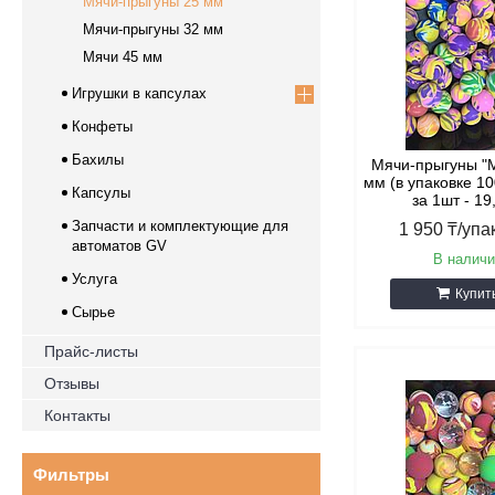
Мячи-прыгуны 25 мм
Мячи-прыгуны 32 мм
Мячи 45 мм
Игрушки в капсулах
Конфеты
Бахилы
Мячи-прыгуны "М
мм (в упаковке 10
Капсулы
за 1шт - 19
Запчасти и комплектующие для
1 950
₸
/упа
автоматов GV
В наличи
Услуга
Купит
Сырье
Прайс-листы
Отзывы
Контакты
Фильтры