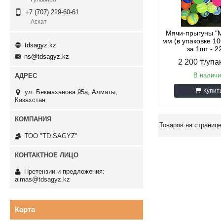
+7 (707) 229-60-61
Асхат
Мячи-прыгуны "М
мм (в упаковке 10
tdsagyz.kz
за 1шт - 2
ns@tdsagyz.kz
2 200
₸
/упа
В наличи
Купит
ул. Бекмаханова 95а, Алматы,
Казахстан
ТОО "TD SAGYZ"
Претензии и предложения:
almas@tdsagyz.kz
Карта