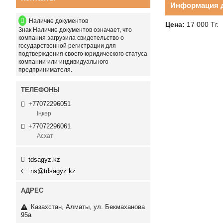
Информация д
Наличие документов
Цена:
17 000
Тг.
Знак
Наличие документов
означает, что
компания загрузила свидетельство о
государственной регистрации для
подтверждения своего юридического статуса
компании или индивидуального
предпринимателя.
+77072296051
Іңкәр
+77072296061
Асхат
tdsagyz.kz
ns@tdsagyz.kz
Казахстан
Алматы
ул. Бекмаханова
95а