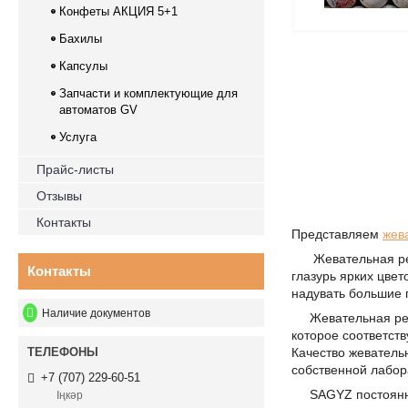
Конфеты АКЦИЯ 5+1
Бахилы
Капсулы
Запчасти и комплектующие для
автоматов GV
Услуга
Прайс-листы
Отзывы
Контакты
Представляем
жев
Жевательная рези
Контакты
глазурь ярких цве
надувать большие 
Наличие документов
Жевательная рези
которое соответств
Качество жеватель
собственной лабор
+7 (707) 229-60-51
SAGYZ постоянно 
Іңкәр