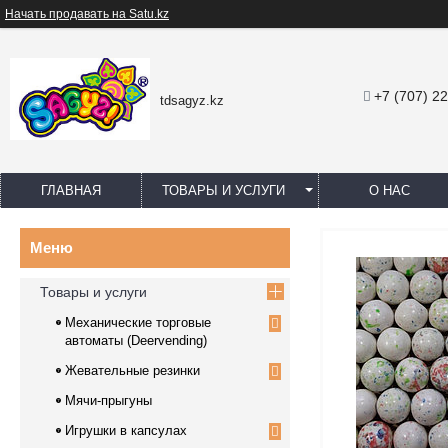
Начать продавать на Satu.kz
+7 (707) 2
tdsagyz.kz
ГЛАВНАЯ
ТОВАРЫ И УСЛУГИ
О НАС
Товары и услуги
Механические торговые
автоматы (Deervending)
Жевательные резинки
Мячи-прыгуны
Игрушки в капсулах