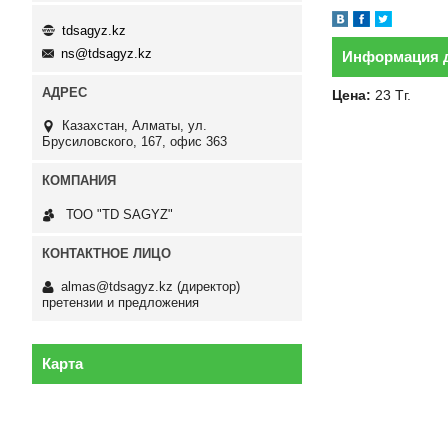
tdsagyz.kz
ns@tdsagyz.kz
Информация д
Цена:
23
Тг.
Казахстан
Алматы
ул.
Брусиловского, 167, офис 363
ТОО "TD SAGYZ"
almas@tdsagyz.kz
(директор)
претензии и предложения
Карта