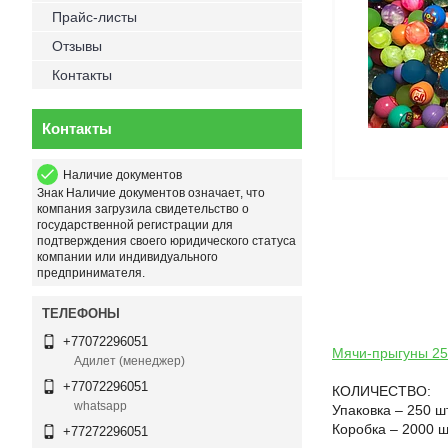
Прайс-листы
Отзывы
Контакты
Контакты
Наличие документов
Знак
Наличие документов
означает, что
компания загрузила свидетельство о
государственной регистрации для
подтверждения своего юридического статуса
компании или индивидуального
предпринимателя.
+77072296051
Мячи-прыгуны 2
Адилет (менеджер)
+77072296051
КОЛИЧЕСТВО:
whatsapp
Упаковка – 250 шт
Коробка – 2000 ш
+77272296051