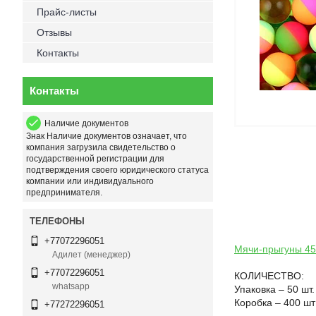
Прайс-листы
Отзывы
Контакты
Контакты
Наличие документов
Знак
Наличие документов
означает, что
компания загрузила свидетельство о
государственной регистрации для
подтверждения своего юридического статуса
компании или индивидуального
предпринимателя.
+77072296051
Мячи-прыгуны 4
Адилет (менеджер)
+77072296051
КОЛИЧЕСТВО:
whatsapp
Упаковка – 50 шт.
Коробка – 400 шт
+77272296051