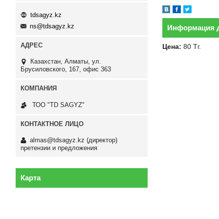
tdsagyz.kz
ns@tdsagyz.kz
Информация д
Цена:
80
Тг.
Казахстан
Алматы
ул.
Брусиловского, 167, офис 363
ТОО "TD SAGYZ"
almas@tdsagyz.kz
(директор)
претензии и предложения
Карта