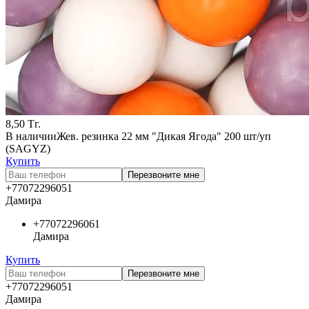
8,50
Тг.
В наличии
Жев. резинка 22 мм "Дикая Ягода" 200 шт/уп
(SAGYZ)
Купить
Перезвоните мне
+77072296051
Дамира
+77072296061
Дамира
Купить
Перезвоните мне
+77072296051
Дамира