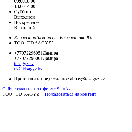
09:00
18:00
13:00
14:00
Суббота
Выходной
Воскресенье
Выходной
Казахстан
Алматы
ул. Бекмаханова 95а
ТОО "TD SAGYZ"
+77072296051
Дамира
+77072296061
Дамира
tdsagyz.kz
ns@tdsagyz.kz
Претензии и предложения:
almas@tdsagyz.kz
Сайт создан на платформе Satu.kz
ТОО "TD SAGYZ" |
Пожаловаться на контент