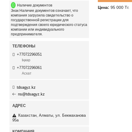
Наличие документов
Цена:
95 000
Тг.
Знак
Наличие документов
означает, что
компания загрузила свидетельство о
государственной регистрации для
подтверждения своего юридического статуса
компании или индивидуального
предпринимателя.
+77072296051
Іңкәр
+77072296061
Асхат
tdsagyz.kz
ns@tdsagyz.kz
Казахстан
Алматы
ул. Бекмаханова
95а