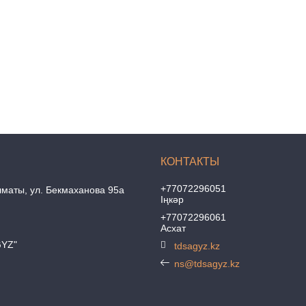
+77072296051
лматы
ул. Бекмаханова 95а
Іңкәр
+77072296061
Асхат
GYZ"
tdsagyz.kz
ns@tdsagyz.kz