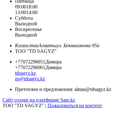
Пятница
09:00
18:00
13:00
14:00
Суббота
Выходной
Воскресенье
Выходной
Казахстан
Алматы
ул. Бекмаханова 95а
ТОО "TD SAGYZ"
+77072296051
Дамира
+77072296061
Дамира
tdsagyz.kz
ns@tdsagyz.kz
Претензии и предложения:
almas@tdsagyz.kz
Сайт создан на платформе Satu.kz
ТОО "TD SAGYZ" |
Пожаловаться на контент