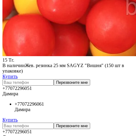
15
Тг.
В наличии
Жев. резинка 25 мм SAGYZ "Вишня" (150 шт в
упаковке)
Купить
Перезвоните мне
+77072296051
Дамира
+77072296061
Дамира
Купить
Перезвоните мне
+77072296051