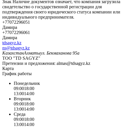
Знак
Наличие документов
означает, что компания загрузила
свидетельство о государственной регистрации для
подтверждения своего юридического статуса компании или
индивидуального предпринимателя.
+77072296051
Дамира
+77072296061
Дамира
tdsagyz.kz
ns@tdsagyz.kz
Казахстан
Алматы
ул. Бекмаханова 95а
ТОО "TD SAGYZ"
Претензии и предложения:
almas@tdsagyz.kz
Карта
График работы
Понедельник
09:00
18:00
13:00
14:00
Вторник
09:00
18:00
13:00
14:00
Среда
09:00
18:00
13:00
14:00