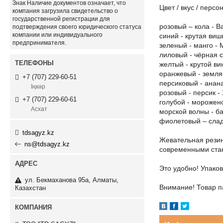
Знак
Наличие документов
означает, что
Цвет / вкус / персо
компания загрузила свидетельство о
государственной регистрации для
розовый – кола - В
подтверждения своего юридического статуса
компании или индивидуального
синий - крутая виш
предпринимателя.
зеленый - манго -
лиловый - чёрная 
желтый - крутой ви
оранжевый - земля
+7 (707) 229-60-51
персиковый - анана
Іңкәр
розовый - персик -
+7 (707) 229-60-61
голубой - морожен
Асхат
морской волны - б
фиолетовый – слад
tdsagyz.kz
Жевательная резин
ns@tdsagyz.kz
современными стан
Это удобно! Упаков
ул. Бекмаханова 95а, Алматы,
Внимание! Товар па
Казахстан