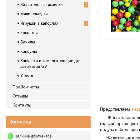
Жевательные резинки
Мячи-прыгуны
Игрушки в капсулах
Конфеты
Бахилы
Капсулы
Запчасти и комплектующие для
автоматов GV
Услуга
Прайс-листы
Отзывы
Контакты
Представляем
жев
Жевательная рези
Контакты
глазурь ярких цве
надувать большие 
Наличие документов
Жевательная рези