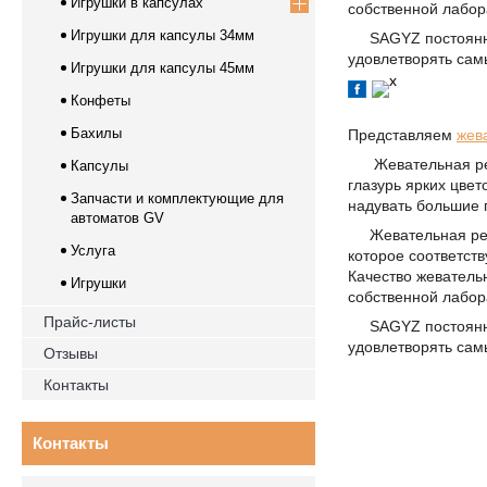
Игрушки в капсулах
собственной лабор
Игрушки для капсулы 34мм
SAGYZ постоянно 
удовлетворять сам
Игрушки для капсулы 45мм
Конфеты
Бахилы
Представляем
жев
Жевательная рези
Капсулы
глазурь ярких цве
Запчасти и комплектующие для
надувать большие 
автоматов GV
Жевательная рези
Услуга
которое соответств
Качество жеватель
Игрушки
собственной лабор
Прайс-листы
SAGYZ постоянно 
удовлетворять сам
Отзывы
Контакты
Контакты