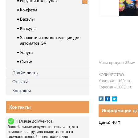
Игрушки в капсулах
Конфеты
Бахилы
Капсулы
Запчасти и комплектующие для
автоматов GV
Услуга
Сырье
Мячи-прыгуны 32 мм.
Прайс-листы
КОЛИЧЕСТВО:
Упаковка – 100 шт.
Отзывы
Коробка – 1000 шт.
Контакты
Контакты
Информация дл
Наличие документов
Цена:
40
₸
Знак
Наличие документов
означает, что
компания загрузила свидетельство о
государственной регистрации для