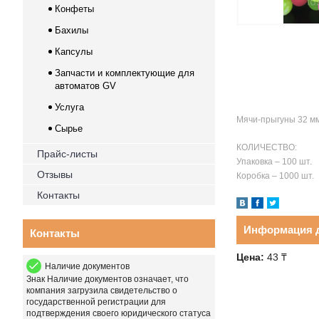
Конфеты
Бахилы
Капсулы
Запчасти и комплектующие для
автоматов GV
Услуга
Мячи-прыгуны 32 мм
Сырье
КОЛИЧЕСТВО:
Прайс-листы
Упаковка – 100 шт.
Отзывы
Коробка – 1000 шт.
Контакты
Информация д
Контакты
Цена:
43
₸
Наличие документов
Знак
Наличие документов
означает, что
компания загрузила свидетельство о
государственной регистрации для
подтверждения своего юридического статуса