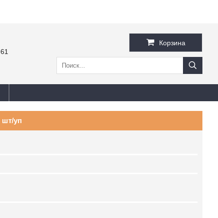
Корзина
-61
 шт/уп