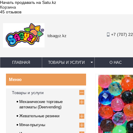
Начать продавать на Satu.kz
Корзина
45 отзывов
+7 (707) 2
tdsagyz.kz
ГЛАВНАЯ
ТОВАРЫ И УСЛУГИ
О НАС
Товары и услуги
Механические торговые
автоматы (Deervending)
Жевательные резинки
Мячи-прыгуны