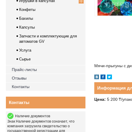
Игрушки в капсулах
Конфеты
Бахилы
Капсулы
Запчасти и комплектующие для
автоматов GV
Услуга
Сырье
Мячи-прыгуны с ди
Прайс-листы
Отзывы
Контакты
Информация дл
Цена:
5 200
₸
/упак
Контакты
Наличие документов
Знак
Наличие документов
означает, что
компания загрузила свидетельство о
государственной регистрации для