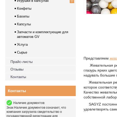
Игрушки в капсулах
Конфеты
Бахилы
Капсулы
Запчасти и комплектующие для
автоматов GV
Услуга
Сырье
Представляем
жев
Прайс-листы
Жевательная рези
Отзывы
глазурь ярких цве
надувать большие 
Контакты
Жевательная рези
которое соответств
Контакты
Качество жеватель
собственной лабор
Наличие документов
SAGYZ постоянно 
Знак
Наличие документов
означает, что
удовлетворять сам
компания загрузила свидетельство о
государственной регистрации для