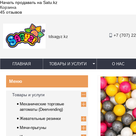
Начать продавать на Satu.kz
Корзина
45 отзывов
+7 (707) 2
tdsagyz.kz
ГЛАВНАЯ
ТОВАРЫ И УСЛУГИ
О НАС
Товары и услуги
Механические торговые
автоматы (Deervending)
Жевательные резинки
Мячи-прыгуны