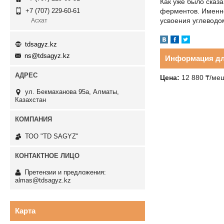
Как уже было сказа
ферментов. Именно
+7 (707) 229-60-61
усвоения углеводом
Асхат
tdsagyz.kz
ns@tdsagyz.kz
Информация дл
Цена:
12 880
₸
/ме
ул. Бекмаханова 95а, Алматы,
Казахстан
ТОО "TD SAGYZ"
Претензии и предложения:
almas@tdsagyz.kz
Карта