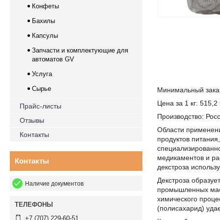
Конфеты
Бахилы
Капсулы
Запчасти и комплектующие для
автоматов GV
Услуга
Сырье
Минимальный заказ:
Цена за 1 кг: 515,2
Прайс-листы
Производство: Рос
Отзывы
Области применени
Контакты
продуктов питания,
специализированног
медикаментов и ра
Контакты
декстроза использу
Декстроза образует
Наличие документов
промышленных масш
химического проце
(полисахарид) удае
+7 (707) 229-60-51