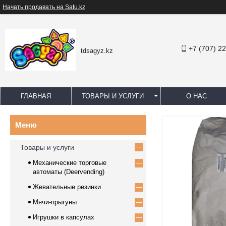
Начать продавать на Satu.kz
+7 (707) 2
tdsagyz.kz
ГЛАВНАЯ
ТОВАРЫ И УСЛУГИ
О НАС
Товары и услуги
Механические торговые
автоматы (Deervending)
Жевательные резинки
Мячи-прыгуны
Игрушки в капсулах