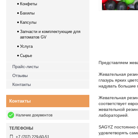
Конфеты
Бахилы
Капсулы
Запчасти и комплектующие для
автоматов GV
Услуга
Сырье
Представляем жева
Прайс-листы
Жевательная резин
Отзывы
глазурь ярких цве
Контакты
надувать большие 
Жевательная резин
Контакты
соответствует евро
жевательной резин
лабораторией.
Наличие документов
SAGYZ постоянно о
удовлетворять сам
+7 (707) 229-60-51