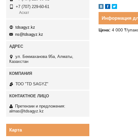
+7 (707) 229-60-61
Асхат
Информация дл
tdsagyz.kz
Цена:
4 000
₸
/упак
ns@tdsagyz.kz
ул. Бекмаханова 95а, Алматы,
Казахстан
ТОО "TD SAGYZ"
Претензии и предложения:
almas@tdsagyz.kz
Карта