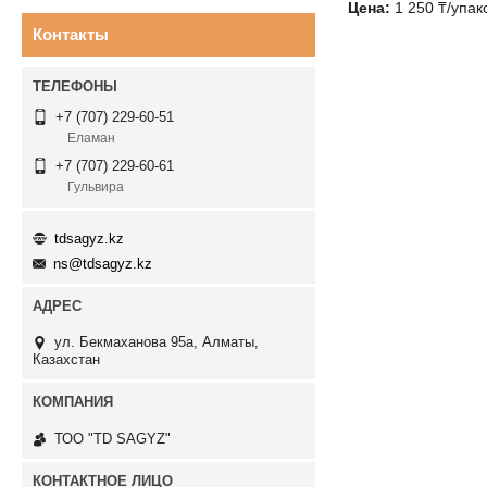
Цена:
1 250
₸
/упак
Контакты
+7 (707) 229-60-51
Еламан
+7 (707) 229-60-61
Гульвира
tdsagyz.kz
ns@tdsagyz.kz
ул. Бекмаханова 95а, Алматы,
Казахстан
ТОО "TD SAGYZ"