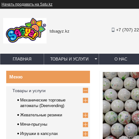
Начать продавать на Satu.kz
+7 (707) 2
tdsagyz.kz
ГЛАВНАЯ
ТОВАРЫ И УСЛУГИ
О НАС
Товары и услуги
Механические торговые
автоматы (Deervending)
Жевательные резинки
Мячи-прыгуны
Игрушки в капсулах