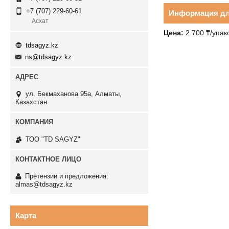
+7 (707) 229-60-61
Информация дл
Асхат
Цена:
2 700
₸
/упак
tdsagyz.kz
ns@tdsagyz.kz
ул. Бекмаханова 95а, Алматы,
Казахстан
ТОО "TD SAGYZ"
Претензии и предложения:
almas@tdsagyz.kz
Карта