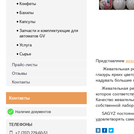
Конфеты
Бахилы
Капсулы
Запчасти и комплектующие для
автоматов GV
Услуга
Сырье
Представляем
жев
Прайс-листы
Жевательная рези
Отзывы
глазурь ярких цве
надувать большие 
Контакты
Жевательная рези
которое соответств
Контакты
Качество жеватель
собственной лабор
Наличие документов
SAGYZ постоянно 
удовлетворять сам
+7 (707) 229-60-51