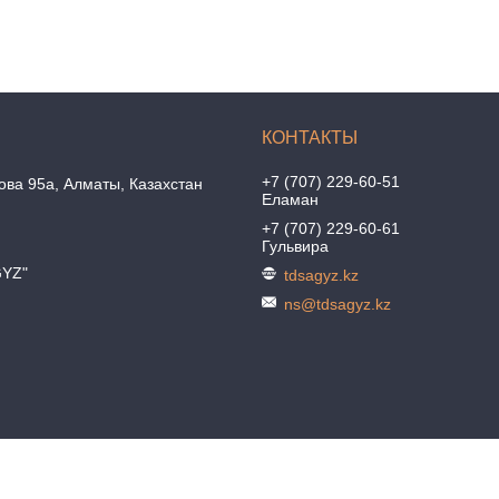
+7 (707) 229-60-51
ова 95а, Алматы, Казахстан
Еламан
+7 (707) 229-60-61
Гульвира
GYZ"
tdsagyz.kz
ns@tdsagyz.kz