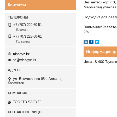
Вес нетто (кор.): 8,
Контакты
Мармелад упакован
Подходит для реал
+7 (707) 229-60-51
Внимание! Жевател
Еламан
2%.
+7 (707) 229-60-61
Гульвира
Информация дл
tdsagyz.kz
ns@tdsagyz.kz
Цена:
8 400
₸
/упак
ул. Бекмаханова 95а, Алматы,
Казахстан
ТОО "TD SAGYZ"