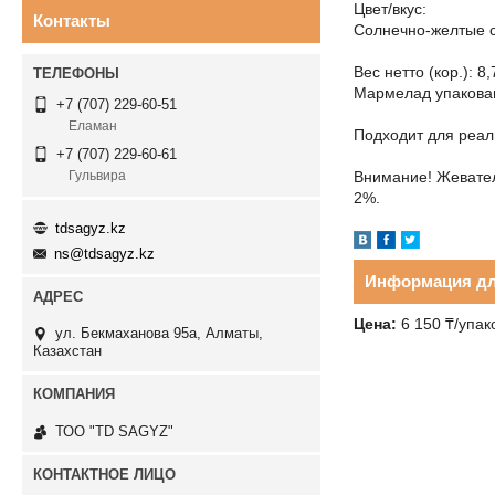
Цвет/вкус:
Контакты
Солнечно-желтые с
Вес нетто (кор.): 8,
Мармелад упакован
+7 (707) 229-60-51
Еламан
Подходит для реал
+7 (707) 229-60-61
Внимание! Жевател
Гульвира
2%.
tdsagyz.kz
ns@tdsagyz.kz
Информация дл
Цена:
6 150
₸
/упак
ул. Бекмаханова 95а, Алматы,
Казахстан
ТОО "TD SAGYZ"