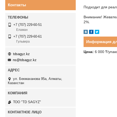
Контакты
Подходит для реал
Внимание! Жевател
2%.
+7 (707) 229-60-51
Еламан
+7 (707) 229-60-61
Информация дл
Гульвира
Цена:
6 000
₸
/упак
tdsagyz.kz
ns@tdsagyz.kz
ул. Бекмаханова 95а, Алматы,
Казахстан
ТОО "TD SAGYZ"