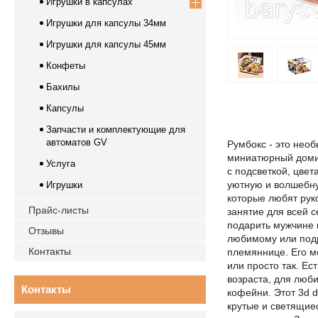
Игрушки в капсулах
Игрушки для капсулы 34мм
Игрушки для капсулы 45мм
Конфеты
Бахилы
Капсулы
Запчасти и комплектующие для
автоматов GV
Румбокс - это нео
миниатюрный домик
Услуга
с подсветкой, цве
уютную и волшебную
Игрушки
которые любят рук
Прайс-листы
занятие для всей с
подарить мужчине 
Отзывы
любимому или подру
Контакты
племяннице. Его м
или просто так. Ес
возраста, для люби
Контакты
кофейни. Этот 3d d
крутые и светящие