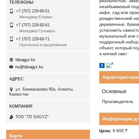
реальностью. Закаж
незабываемый пода
+7 (707) 229-60-51
кафе, сад или оран
Менеджер Еламан
рождественский наб
деревянные, бумаж
+7 (707) 229-60-61
установить самост
Менеджер Гульвира
музыкальный или с
+7 (707) 229-60-71
подарочный набор,
Претензии и предложения
объект, который п
и мягкий свет.
tdsagyz.kz
ns@tdsagyz.kz
Характеристики
ул. Бекмаханова 95а, Алматы,
Основные
Казахстан
Производитель
ТОО "TD SAGYZ"
Информация дл
Цена:
9 600 ₸
Карта