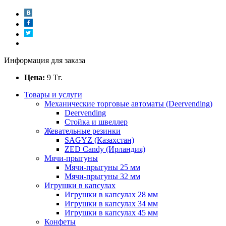
Информация для заказа
Цена:
9
Тг.
Товары и услуги
Механические торговые автоматы (Deervending)
Deervending
Стойка и швеллер
Жевательные резинки
SAGYZ (Казахстан)
ZED Candy (Ирландия)
Мячи-прыгуны
Мячи-прыгуны 25 мм
Мячи-прыгуны 32 мм
Игрушки в капсулах
Игрушки в капсулах 28 мм
Игрушки в капсулах 34 мм
Игрушки в капсулах 45 мм
Конфеты