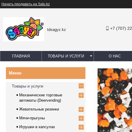
Начать продавать на Satu.kz
+7 (707) 2
tdsagyz.kz
ГЛАВНАЯ
ТОВАРЫ И УСЛУГИ
О НАС
Товары и услуги
Механические торговые
автоматы (Deervending)
Жевательные резинки
Мячи-прыгуны
Игрушки в капсулах