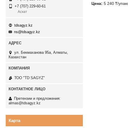
Цена:
5 240
₸
/упак
+7 (707) 229-60-61
Асхат
tdsagyz.kz
ns@tdsagyz.kz
ул. Бекмаханова 95а, Алматы,
Казахстан
ТОО "TD SAGYZ"
Претензии и предложения:
almas@tdsagyz.kz
Карта