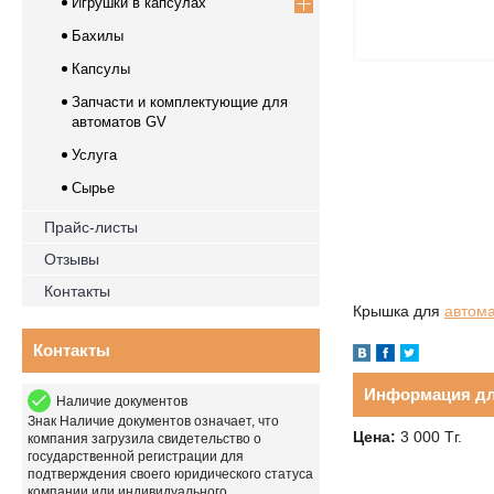
Игрушки в капсулах
Бахилы
Капсулы
Запчасти и комплектующие для
автоматов GV
Услуга
Сырье
Прайс-листы
Отзывы
Контакты
Крышка для
автом
Контакты
Информация дл
Наличие документов
Знак
Наличие документов
означает, что
Цена:
3 000
Тг.
компания загрузила свидетельство о
государственной регистрации для
подтверждения своего юридического статуса
компании или индивидуального