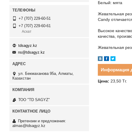
Белый: мята
Жевательная рез
+7 (707) 229-60-51
Candy отличается
+7 (707) 229-60-61
Высокое качеств
Асхат
качества, произв
tdsagyz.kz
Жевательная рез
ns@tdsagyz.kz
Информация д
ул. Бекмаханова 95а, Алматы,
Казахстан
Цена:
23,50
Тг.
ТОО "TD SAGYZ"
Претензии и предложения:
almas@tdsagyz.kz