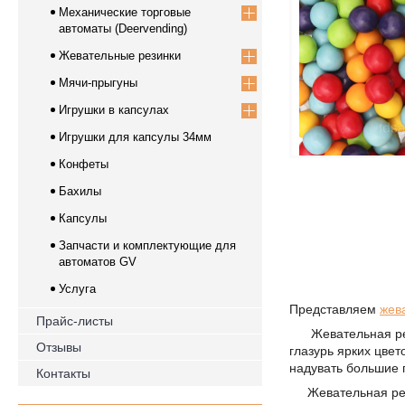
Механические торговые
автоматы (Deervending)
Жевательные резинки
Мячи-прыгуны
Игрушки в капсулах
Игрушки для капсулы 34мм
Конфеты
Бахилы
Капсулы
Запчасти и комплектующие для
автоматов GV
Услуга
Представляем
жев
Прайс-листы
Жевательная рези
Отзывы
глазурь ярких цве
надувать большие 
Контакты
Жевательная рези