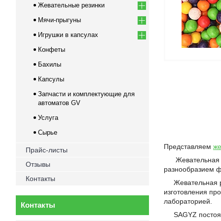
Жевательные резинки
Мячи-прыгуны
Игрушки в капсулах
Конфеты
Бахилы
Капсулы
Запчасти и комплектующие для
автоматов GV
Услуга
Сырье
Представляем
же
Прайс-листы
Жевательная рез
Отзывы
разнообразием ф
Контакты
Жевательная рез
изготовления пр
лабораторией.
Контакты
SAGYZ постоянно