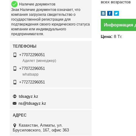
всех возрастов
Наличие документов
Знак
Наличие документов
означает, что
компания загрузила свидетельство о
государственной регистрации для
подтверждения своего юридического статуса
Информация д
компании или индивидуального
предпринимателя.
Цена:
8
Тг.
+77072296051
Адилет (менеджер)
+77072296051
whatsapp
+77272296051
tdsagyz.kz
ns@tdsagyz.kz
Казахстан
Алматы
ул.
Брусиловского, 167, офис 363