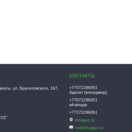
+77072296051
лматы
ул. Брусиловского, 167,
Адилет (менеджер)
+77072296051
whatsapp
+77272296051
GYZ"
tdsagyz.kz
ns@tdsagyz.kz