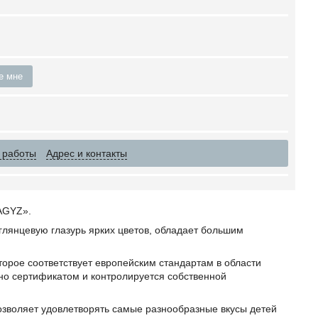
е мне
 работы
Адрес и контакты
AGYZ».
янцевую глазурь ярких цветов, обладает большим
орое соответствует европейским стандартам в области
но сертификатом и контролируется собственной
зволяет удовлетворять самые разнообразные вкусы детей