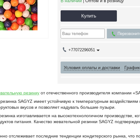
В наличии
Оптом и в розницу
Купить
Перезвонит
+77072296051
Условия оплаты и доставки
График
вательную резинку
от отечественного производителя компании «S
инка SAGYZ имеет устойчивую к температурным воздействиям гл
руктовых вкусов и позволяет надувать большие пузыри.
инка изготавливается на высокотехнологичном производстве, кот
одуктов питания. Качество жевательной резинки SAGYZ подтвержде
 отслеживает последние тенденции кондитерского рынка, что по