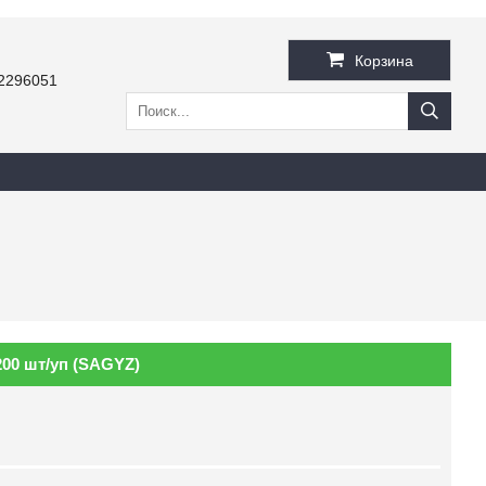
Корзина
2296051
00 шт/уп (SAGYZ)