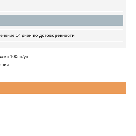
 течение 14 дней
по договоренности
ками 100шт/уп.
ании.