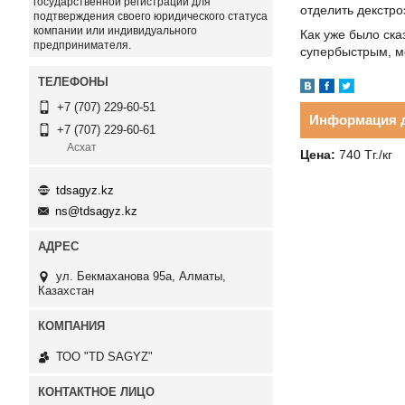
государственной регистрации для
отделить декстро
подтверждения своего юридического статуса
компании или индивидуального
Как уже было ска
предпринимателя.
супербыстрым, м
+7 (707) 229-60-51
Информация д
+7 (707) 229-60-61
Асхат
Цена:
740
Тг.
/кг
tdsagyz.kz
ns@tdsagyz.kz
ул. Бекмаханова 95а, Алматы,
Казахстан
ТОО "TD SAGYZ"