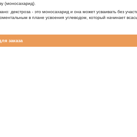
зу (моносахарид).
зано: декстроза - это моносахарид и она может усваивать без уча
оментальным в плане усвоения углеводом, который начинает всасы
ля заказа