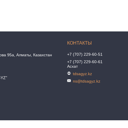
+7 (707) 229-60-51
ова 95а, Алматы, Казахстан
+7 (707) 229-60-61
Асхат
tdsagyz.kz
GYZ"
ns@tdsagyz.kz