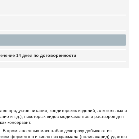
 течение 14 дней
по договоренности
ве продуктов питания, кондитерских изделий, алкогольных и
ние и т.д.), некоторых видов медикаментов и растворов для
как консервант.
ах. В промышленных масштабах декстрозу добывают из
вием ферментов и кислот из крахмала (полисахарид) удается