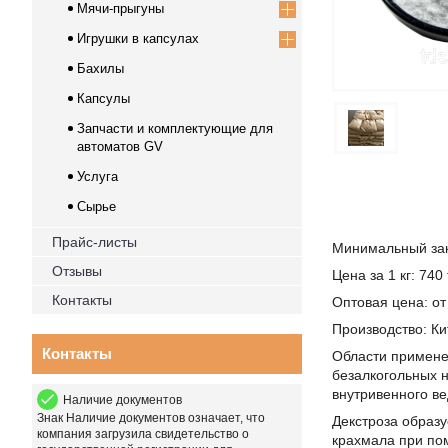
Мячи-прыгуны
Игрушки в капсулах
Бахилы
Капсулы
Запчасти и комплектующие для
автоматов GV
Услуга
Сырье
Прайс-листы
Минимальный зака
Отзывы
Цена за 1 кг: 740
Контакты
Оптовая цена: от
Производство: Ки
Контакты
Области примене
безалкогольных н
внутривенного ве
Наличие документов
Знак
Наличие документов
означает, что
Декстроза образу
компания загрузила свидетельство о
крахмала при пом