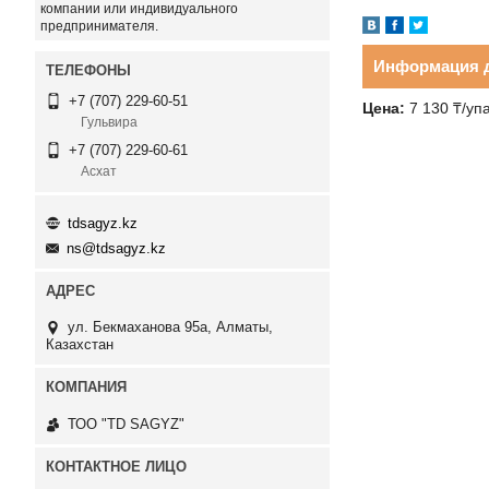
компании или индивидуального
предпринимателя.
Информация д
+7 (707) 229-60-51
Цена:
7 130
₸
/уп
Гульвира
+7 (707) 229-60-61
Асхат
tdsagyz.kz
ns@tdsagyz.kz
ул. Бекмаханова 95а, Алматы,
Казахстан
ТОО "TD SAGYZ"