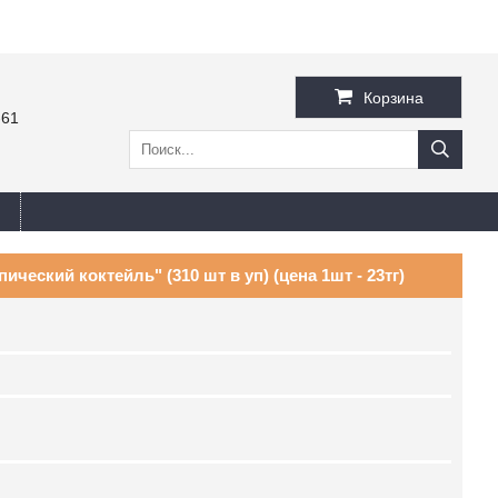
Корзина
-61
ический коктейль" (310 шт в уп) (цена 1шт - 23тг)