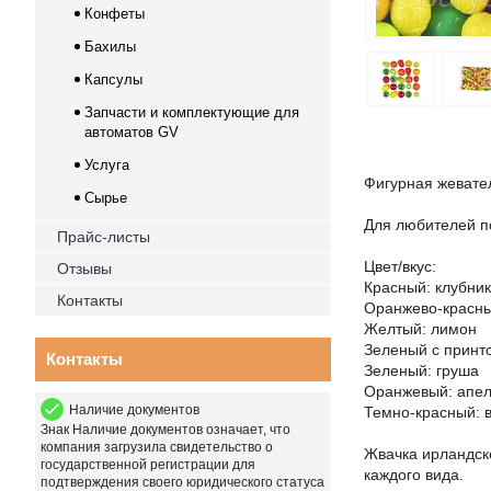
Конфеты
Бахилы
Капсулы
Запчасти и комплектующие для
автоматов GV
Услуга
Фигурная жевате
Сырье
Для любителей п
Прайс-листы
Цвет/вкус:
Отзывы
Красный: клубни
Контакты
Оранжево-красны
Желтый: лимон
Зеленый с принто
Контакты
Зеленый: груша
Оранжевый: апе
Наличие документов
Темно-красный: 
Знак
Наличие документов
означает, что
компания загрузила свидетельство о
Жвачка ирландск
государственной регистрации для
каждого вида.
подтверждения своего юридического статуса