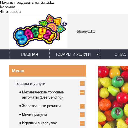
Начать продавать на Satu.kz
Корзина
45 отзывов
tdsagyz.kz
ГЛАВНАЯ
ТОВАРЫ И УСЛУГИ
О НАС
Товары и услуги
Механические торговые
автоматы (Deervending)
Жевательные резинки
Мячи-прыгуны
Игрушки в капсулах