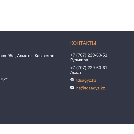
+7 (707) 229-60-51
ова 95а, Алматы, Казахстан
Гульвира
+7 (707) 229-60-61
Асхат
GYZ"
tdsagyz.kz
ns@tdsagyz.kz