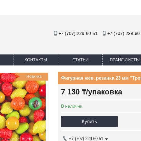
+7 (707) 229-60-51
+7 (707) 229-60
КОНТАКТЫ
СТАТЬИ
ПРАЙС-ЛИСТЫ
Новинка
Фигурная жев. резинка 23 мм "Троп
7 130
₸
/упаковка
В наличии
Купить
+7 (707) 229-60-51