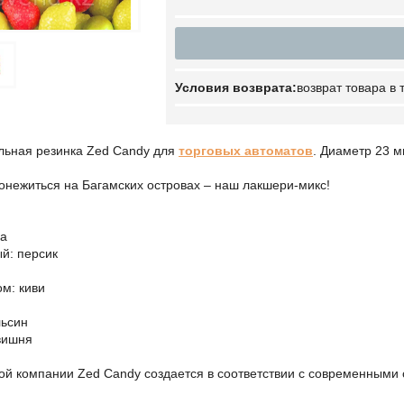
возврат товара в
льная резинка Zed Candy для
торговых автоматов
. Диаметр 23 м
онежиться на Багамских островах – наш лакшери-микс!
ка
й: персик
м: киви
льсин
вишня
ой компании Zed Candy создается в соответствии с современными 