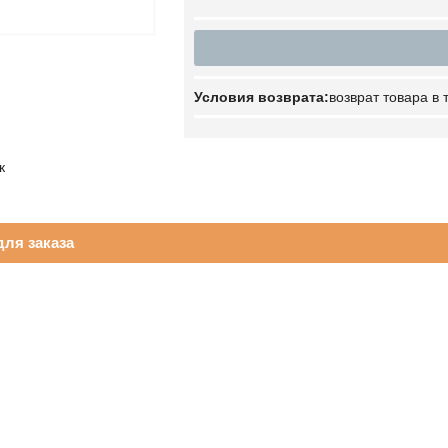
возврат товара в
к
ля заказа