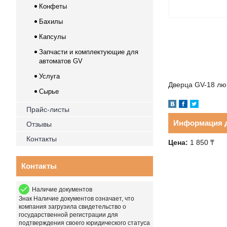
Конфеты
Бахилы
Капсулы
Запчасти и комплектующие для
автоматов GV
Услуга
Дверца GV-18 лю
Сырье
Прайс-листы
Информация д
Отзывы
Контакты
Цена:
1 850
₸
Контакты
Наличие документов
Знак
Наличие документов
означает, что
компания загрузила свидетельство о
государственной регистрации для
подтверждения своего юридического статуса