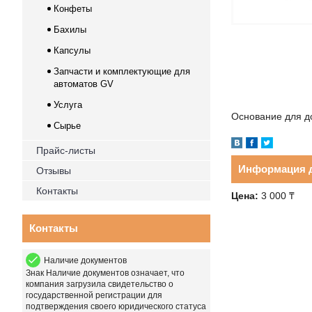
Конфеты
Бахилы
Капсулы
Запчасти и комплектующие для
автоматов GV
Услуга
Основание для д
Сырье
Прайс-листы
Информация д
Отзывы
Контакты
Цена:
3 000
₸
Контакты
Наличие документов
Знак
Наличие документов
означает, что
компания загрузила свидетельство о
государственной регистрации для
подтверждения своего юридического статуса