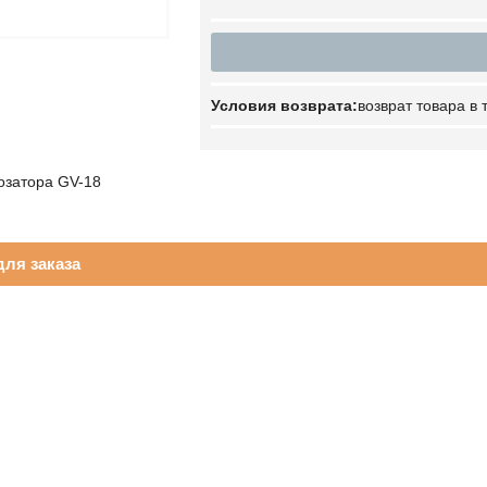
возврат товара в
озатора GV-18
ля заказа